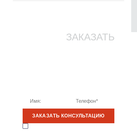
ГОТОВЫ
ЗАКАЗАТЬ
РЕМОНТ?
У нас Вы можете заказать ремонт опалубки и быть
уверены, что результат превзойдёт все ожидания. Мы
гарантируем качественный и надежный ремонт
оборудования, которое будет служить для проведения
строительных работ намного дольше.
ЗАКАЗАТЬ КОНСУЛЬТАЦИЮ
Прочитал(-а)
Пользовательское соглашение
и соглашаюсь с
Политикой
конфиденциальности