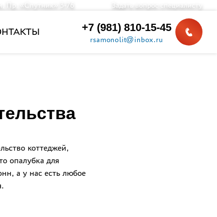
и, Пр. «Спутник» 3-76
Задать вопрос
специалисту
+7 (981) 810-15-45
ОНТАКТЫ
rsamonolit@inbox.ru
тельства
льство коттеджей,
то опалубка для
нн, а у нас есть любое
.